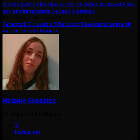
Álvaro Morte
Cine
cine de terror
crítica
Diamond Films
estreno
Inmaculada
Sydney Sweeney
492
Lectura de 1 minuto
Facebook
X
LinkedIn
WhatsApp
Telegram
Compartir
vía correo electrónico
Melanie Gonzalez
Periodismo/Cine/Música
X
Instagram