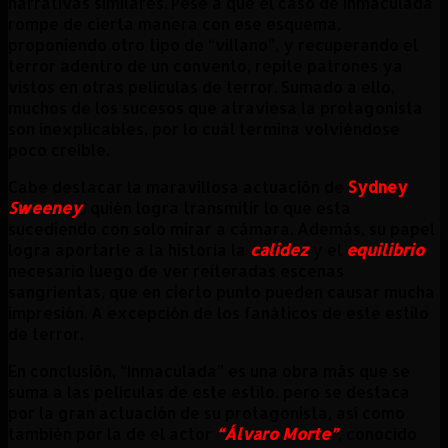
narrativas similares. Pese a que el caso de Inmaculada
rompe de cierta manera con ese esquema,
proponiendo otro tipo de “villano”, y recuperando el
terror adentro de un convento, repite patrones ya
vistos en otras películas de terror. Sumado a ello,
muchos de los sucesos que atraviesa la protagonista
son inexplicables, por lo cuál termina volviéndose
poco creíble.
Cabe destacar la maravillosa actuación de
Sydney
Sweeney
,
quién logra transmitir lo que esta
sucediendo con solo mirar a cámara. Además, su papel
logra aportarle a la historia la
calidez
y el
equilibrio
necesario luego de ver reiteradas escenas
sangrientas, que en cierto punto pueden causar mucha
impresión. A excepción de los fanáticos de este estilo
de terror.
En conclusión, “Inmaculada” es una obra más que se
suma a las películas de este estilo, pero se destaca
por la gran actuación de su protagonista, así como
también por la de el actor
“Álvaro Morte”
, conocido