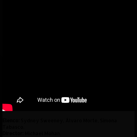
Elenco:
Sydney Sweeney, Álvaro Morte, Simona
Tabasco.
Director:
Michael Mohan.