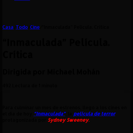
Casa
/
Todo
/
Cine
/
“Inmaculada” Película. Crítica
“Inmaculada” Película.
Crítica
Dirigida por Michael Mohán
492
Lectura de 1 minuto
Para culminar un mes de estrenos, llego a los cines en
el día de hoy
“Inmaculada”
, la
película de terror
protagonizada por
Sydney Sweeney
.