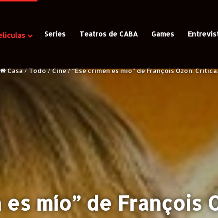
Series
Teatros de CABA
Games
Entrevis
eliculas
Casa
/
Todo
/
Cine
/
“Ese crimen es mío” de François Ozon. Crítica
 es mío” de François Oz