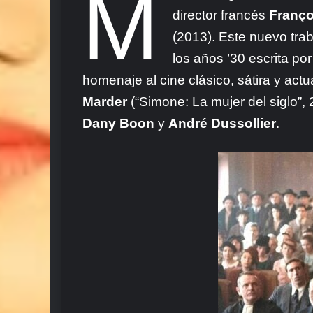
M
director francés
Franço
(2013). Este nuevo trab
los años ’30 escrita po
homenaje al cine clásico, sátira y act
Marder
(“Simone: La mujer del siglo”,
Dany Boon
y
André Dussollier
.