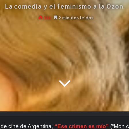
La comedia y el feminismo a la Ozon.
333
2 minutos leídos
 de cine de Argentina,
“Ese crimen es mío”
(“Mon cr