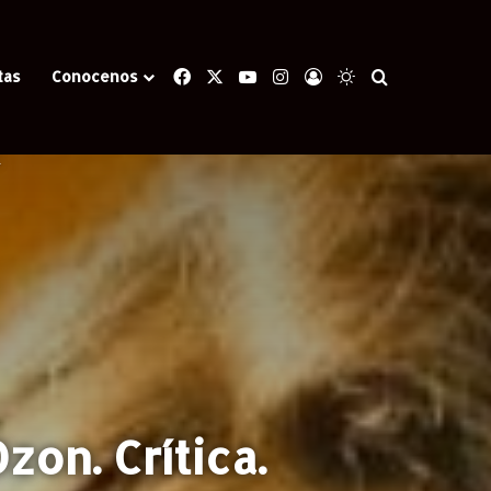
Facebook
X
YouTube
Instagram
Iniciar Sesión
Switch skin
Buscar
tas
Conocenos
.
on. Crítica.