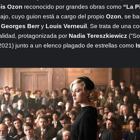
is Ozon
reconocido por grandes obras como
“La P
ajo, cuyo guion está a cargo del propio
Ozon
, se b
r
Georges Berr
y
Louis Verneuil
. Se trata de una c
ualidad, protagonizada por
Nadia Tereszkiewicz
(“So
 2021) junto a un elenco plagado de estrellas como
I