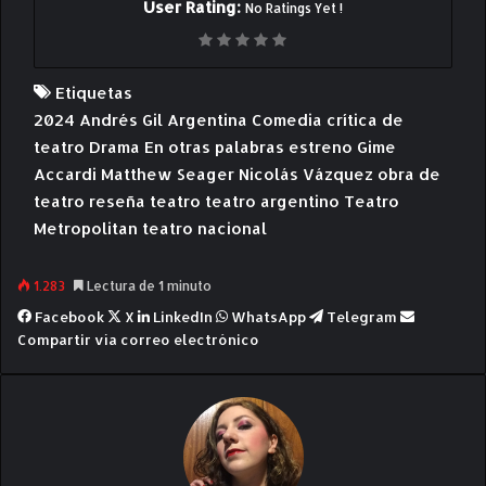
User Rating:
No Ratings Yet !
Etiquetas
2024
Andrés Gil
Argentina
Comedia
crítica de
teatro
Drama
En otras palabras
estreno
Gime
Accardi
Matthew Seager
Nicolás Vázquez
obra de
teatro
reseña
teatro
teatro argentino
Teatro
Metropolitan
teatro nacional
1.283
Lectura de 1 minuto
Facebook
X
LinkedIn
WhatsApp
Telegram
Compartir vía correo electrónico