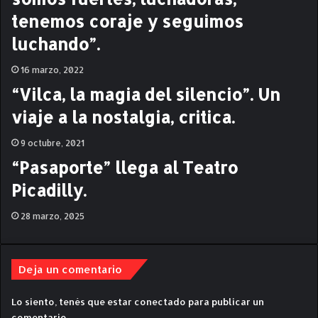
r
C
tenemos coraje y seguimos
í
a
luchando”.
t
s
i
a
16 marzo, 2022
c
v
a
a
“Vilca, la magia del silencio”. Un
l
viaje a la nostalgia, critica.
l
e
9 octubre, 2021
-
C
“Pasaporte” llega al Teatro
r
Picadilly.
í
t
28 marzo, 2025
i
c
a
Deja un comentario
Lo siento, tenés que estar
conectado
para publicar un
comentario.