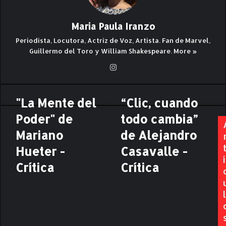
Maria Paula Iranzo
Periodista, Locutora, Actriz de Voz, Artista. Fan de Marvel,
Guillermo del Toro y William Shakespeare.
More »
Ins
ta
gr
"La Mente del
“Clic, cuando
"
“
am
L
C
Poder" de
todo cambia”
a
l
M
Mariano
i
de Alejandro
e
c
Hueter -
Casavalle -
n
,
í
t
c
Crítica
Crítica
e
u
d
a
l
e
n
l
d
P
o