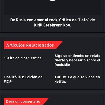
a
c
o
De Rusia con amor al rock. Crítica de "Leto" de
n
a
Kirill Serebrennikov.
m
o
r
a
Artículos Relacionados
l
r
Algo se entiende: un relato
“La ira de dios”. Crítica.
o
fuerte y necesario sobre el
c
femicidio
k
.
Finalizó la 11 Edición del
TUDUM: Lo que se viene en
C
FICiP.
Netflix
r
í
t
i
Deja un comentario
c