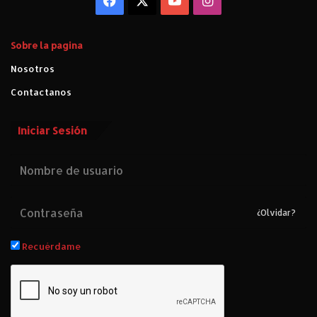
Facebook
X
YouTube
Instagram
b
r
e
Sobre la pagina
n
n
Nosotros
i
Contactanos
k
o
v
Iniciar Sesión
.
¿Olvidar?
Recuérdame