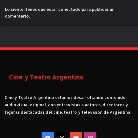
a
Lo siento, tenés que estar
conectado
para publicar un
d
comentario.
e
"
L
e
t
o
"
d
e
K
Cine y Teatro Argentino
i
r
i
Cine y Teatro Argentino estamos desarrollando contenido
l
audiovisual original, con entrevistas a actores, directores y
l
figuras destacadas del cine, teatro y televisión de Argentina.
S
e
r
e