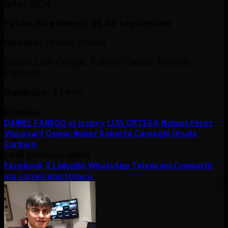
Año:
2024
Fecha de estreno:
26 de septiembre
Género:
Thriller, drama
Guio
n Luis Ortega, Fabián Casas, Rodolfo
Palacios
Duración:
97 min.
Etiquetas
DANIEL FANEGO
el jockey
LUIS ORTEGA
Nahuel Pérez
Viscayart
Osmar Nuñez
Roberto Carnaghi
Úrsula
Corberó
1.046
2 minutos leídos
Facebook
X
LinkedIn
WhatsApp
Telegram
Compartir
vía correo electrónico