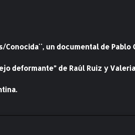
e
m
a
n
t
i
e
/Conocida¨, un documental de Pablo Ga
n
e
p
r
ejo deformante” de Raúl Ruiz y Valeria
i
m
e
tina.
r
a
e
n
v
e
n