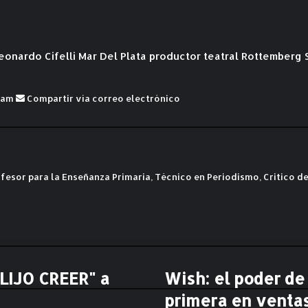
eonardo Cifelli
Mar Del Plata
productor teatral
Rottemberg
ram
Compartir vía correo electrónico
fesor para la Enseñanza Primaria, Técnico en Periodismo, Critico de
ELIJO CREER" a
Wish: el poder de
W
i
primera en ventas
s