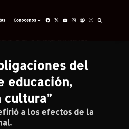
Facebook
X
YouTube
Instagram
Iniciar Sesión
Switch skin
Buscar
tas
Conocenos
ación, también la tienen que tener en cultura”
bligaciones del
e educación,
 cultura”
firió a los efectos de la
al.