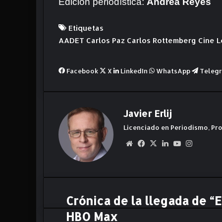
Edición periodística:
Andrea Reyes
Etiquetas
AADET
Carlos Paz
Carlos Rottemberg
Cine
L
Facebook
X
LinkedIn
WhatsApp
Teleg
Javier Erlij
Licenciado en Periodismo, Pro
Siti
Fa
X
Lin
Yo
Ins
o
ce
ke
uT
ta
we
bo
dIn
ub
gr
b
ok
e
am
Crónica de la llegada de “
C
r
HBO Max
ó