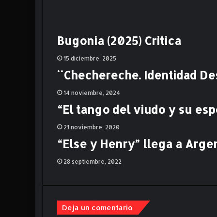
J
O
C
R
Bugonia (2025) Critica
E
E
15 diciembre, 2025
R
¨Chechereche. Identidad Des
"
a
14 noviembre, 2024
H
B
“El tango del viudo y su esp
O
M
21 noviembre, 2020
a
“Else y Henry” llega a Argen
x
28 septiembre, 2022
Deja un comentario