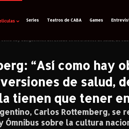
Series
Teatros de CABA
Games
Entrevis
eliculas
 como hay obligaciones del Estado en inversiones de salud, de educ
erg: “Así como hay o
nversiones de salud, d
la tienen que tener en
gentino, Carlos Rottemberg, se re
y Ómnibus sobre la cultura nacion