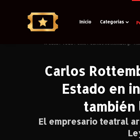
Inicio
Categorias
P
Casa
/
Todo
/
Cine
/
Carlos Rottemberg: “Así
Carlos Rottemb
Estado en i
también 
El empresario teatral ar
Le