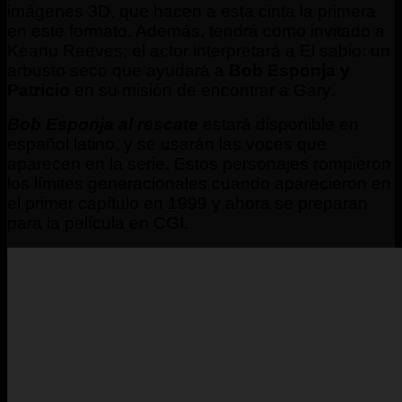
imágenes 3D, que hacen a esta cinta la primera
en este formato. Además, tendrá como invitado a
Keanu Reeves; el actor interpretará a El sabio: un
arbusto seco que ayudará a
Bob Esponja y
Patricio
en su misión de encontrar a Gary.
Bob Esponja al rescate
estará disponible en
español latino, y se usarán las voces que
aparecen en la serie. Estos personajes rompieron
los límites generacionales cuando aparecieron en
el primer capítulo en 1999 y ahora se preparan
para la película en CGI.