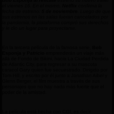
Bob Esponja al rescate
estrenó su nuevo tráiler
el viernes 16. En el mismo,
Netflix
confirma la
fecha de estreno:
5 de noviembre
. Luego de que
sus estrenos en las salas fueran cancelados por
la pandemia, la plataforma compró sus derechos
y le dio un lugar para proyectarse.
En la tercera película de la famosa serie,
Bob
Esponja y Patricio
emprenderán un viaje más
allá de Fondo de Bikini, hacia La Ciudad Perdida
de Atlantic City, para regresar a su mascota
caracol Gary quien fue secuestrado. Dirigido por
Tom Hill, y escrito por él junto a Jonathan Aibel y
Glenn Berger, el film muestra a través de sus
personajes que no hay nada más fuerte que el
poder de la amistad.
La película está hecha con CGI, es decir