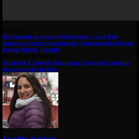
Etiquetas
Bob Esponja al rescate
Bob Esponja y Gary
Bob
Esponja y Patricio
Glenn Berger
Jonathan Aibel
Keanu
Reeves
Netflix
Tom Hill
314
Lectura de 1 minuto
Facebook
X
LinkedIn
WhatsApp
Telegram
Compartir
vía correo electrónico
Agustina Erquiaga