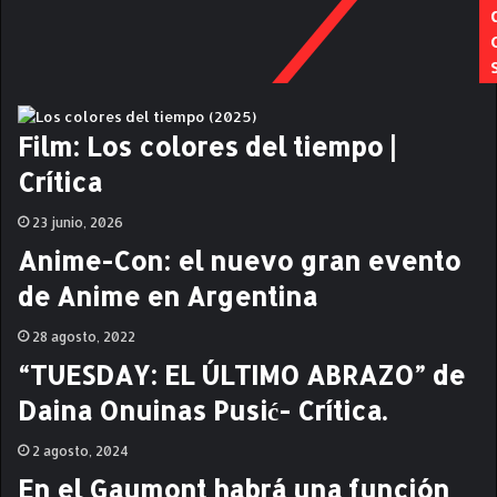
a
d
r
e
d
C
e
é
l
s
P
a
Film: Los colores del tiempo |
l
r
Crítica
a
S
t
o
23 junio, 2026
a
d
e
Anime-Con: el nuevo gran evento
r
de Anime en Argentina
o
.
28 agosto, 2022
C
r
“TUESDAY: EL ÚLTIMO ABRAZO” de
í
Daina Onuinas Pusić- Crítica.
t
i
2 agosto, 2024
c
a
En el Gaumont habrá una función