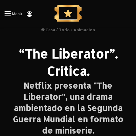
Iniciar Sesión
Menú
Casa
/
Todo
/
Animacion
“The Liberator”.
Crítica.
Netflix presenta "The
Liberator", una drama
ambientado en la Segunda
Guerra Mundial en formato
de miniserie.