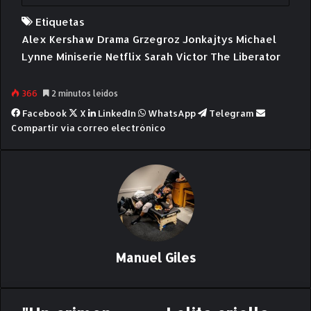
Etiquetas
Alex Kershaw
Drama
Grzegroz Jonkajtys
Michael
Lynne
Miniserie
Netflix
Sarah Victor
The Liberator
366
2 minutos leídos
Facebook
X
LinkedIn
WhatsApp
Telegram
Compartir vía correo electrónico
Manuel Giles
"
L