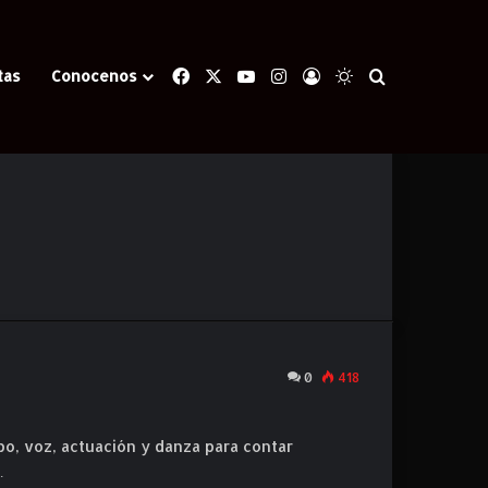
Facebook
X
YouTube
Instagram
Iniciar Sesión
Switch skin
Buscar
tas
Conocenos
0
418
po, voz, actuación y danza para contar
…