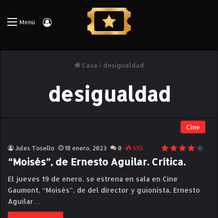
Iniciar Sesión
Menú
Casa
/
desigualdad
desigualdad
Cine
Jules Tosello
18 enero, 2023
0
555
“Moisés”, de Ernesto Aguilar. Crítica.
El jueves 19 de enero, se estrena en sala en Cine
Gaumont, “Moisés”, de del director y guionista, Ernesto
Aguilar…