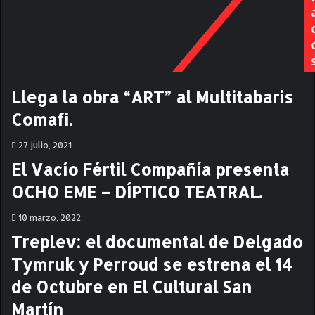
r
s
e
p
s
e
e
l
n
í
t
c
Llega la obra “ART” al Multitabaris
a
u
Comafi.
s
l
u
a
27 julio, 2021
p
s
r
t
El Vacío Fértil Compañía presenta
i
i
OCHO EME – DÍPTICO TEATRAL.
m
e
e
n
10 marzo, 2022
r
e
a
n
Treplev: el documental de Delgado
n
u
Tymruk y Perroud se estrena el 14
o
n
v
a
de Octubre en El Cultural San
e
m
Martín
l
i