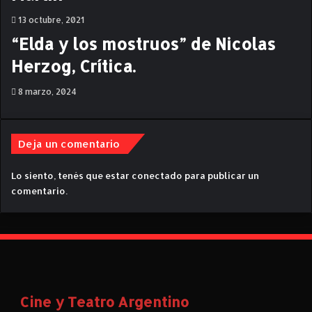
a
r
13 octubre, 2021
"
a
E
d
“Elda y los mostruos” de Nicolas
l
a
Herzog, Crítica.
R
d
u
i
8 marzo, 2024
s
s
o
i
"
d
e
Deja un comentario
n
t
Lo siento, tenés que estar
conectado
para publicar un
e
comentario.
"
Cine y Teatro Argentino