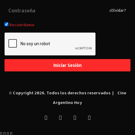
¿Olvidar?
Recuérdame
Iniciar Sesión
© Copyright 2026, Todos los derechos reservados |
Cine
Argentino Hoy
Facebook
X
YouTube
Instagram
Facebook
X
WhatsApp
Telegram