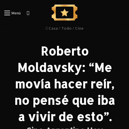
Iniciar Sesión
Menú
Casa
/
Todo
/
Cine
Roberto
Moldavsky: “Me
movía hacer reír,
no pensé que iba
a vivir de esto”.